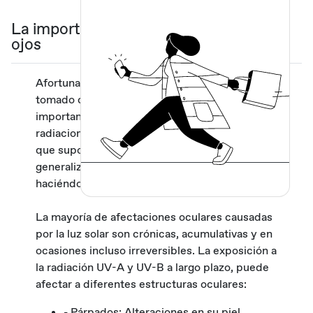
La importancia de proteger nuestros
ojos
Afortunadamente, en los últimos años se ha
tomado conciencia en general de la
importancia de proteger nuestros ojos de las
radiaciones solares, así como de la amenaza
que suponen para la salud ocular. Esto ha
generalizado el uso de las gafas de sol
haciéndolas casi imprescindibles.
La mayoría de afectaciones oculares causadas
por la luz solar son crónicas, acumulativas y en
ocasiones incluso irreversibles. La exposición a
la radiación UV-A y UV-B a largo plazo, puede
afectar a diferentes estructuras oculares:
- Párpados: Alteraciones en su piel.