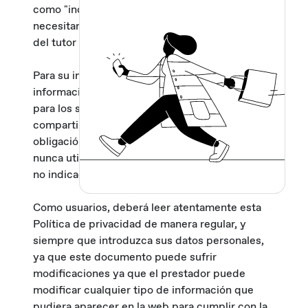
como "incapaces legalmente", siempre
necesitaremos del consentimiento paterno, o
del tutor / a o representante legal.
Para su información, nunca pediremos más
información de la que realmente necesitaremos
para los servicios requeridos; nunca la
compartiremos con terceros, excepto por
obligación legal o con su autorización previa; y
nunca utilizaremos sus datos para otra finalidad
no indicada previamente.
Como usuarios, deberá leer atentamente esta
Política de privacidad de manera regular, y
siempre que introduzca sus datos personales,
ya que este documento puede sufrir
modificaciones ya que el prestador puede
modificar cualquier tipo de información que
pudiera aparecer en la web para cumplir con la