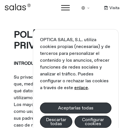
Visita
POLÍTICA DE
OPTICA SALAS, S.L. utiliza
PRIVACIDAD
cookies propias (necesarias) y de
terceros para personalizar el
contenido y los anuncios, ofrecer
INTRODUCCIÓN
funciones de redes sociales y
analizar el tráfico. Puedes
Su privacidad es importante para nosotros, así
configurar o rechazar las cookies
que, mediante este documento, le explicamos
a través de este
enlace
.
qué datos recogemos de los usuarios, como los
utilizamos y para qué, entre otras indicaciones.
Los mayores de 14 años podrán registrarse
Aceptarlas todas
como usuarios sin el previo consentimiento de
sus padres, tutores o representantes legales. En
Descartar
Configurar
todas
cookies
caso de menores de 14 años o identificados