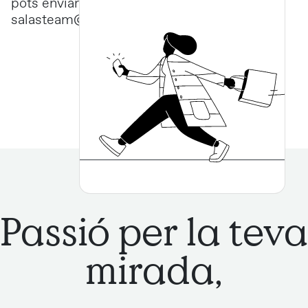
pots enviar el teu currículum a
salasteam@opticasalas.com
Passió per la teva
mirada,