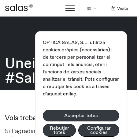
Visita
OPTICA SALAS, S.L. utilitza
cookies pròpies (necessàries) i
Uneix-te al
de tercers per personalitzar el
contingut i els anuncis, oferir
#SalasTeam!
funcions de xarxes socials i
analitzar el trànsit. Pots configurar
o rebutjar les cookies a través
d'aquest
enllaç
.
Acceptar totes
Vols treballar amb nosaltres?
Rebutjar
Configurar
Si t’agradaria formar part del nostre equip
totes
cookies