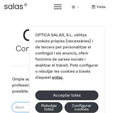
Visita
Contacte
OPTICA SALAS, S.L. utilitza
cookies pròpies (necessàries) i
Com et podem ajudar?
de tercers per personalitzar el
contingut i els anuncis, oferir
funcions de xarxes socials i
analitzar el trànsit. Pots configurar
o rebutjar les cookies a través
d'aquest
enllaç
.
Omple aquest formulari i un dels nostres
professionals et respondrà tan aviat com sigui
possible.
Acceptar totes
Rebutjar
Configurar
totes
cookies